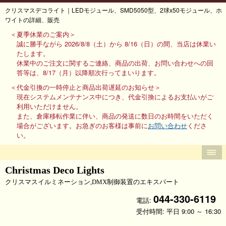
クリスマスデコライト｜LEDモジュール、SMD5050型、2球x50モジュール、ホ
ワイトの詳細、販売
＜夏季休業のご案内＞
誠に勝手ながら 2026/8/8（土）から 8/16（日）の間、当店は休業い
たします。
休業中のご注文に関するご連絡、商品の出荷、お問い合わせへの回
答等は、8/17（月）以降順次行ってまいります。
＜代金引換の一時停止と商品出荷遅延のお知らせ＞
現在システムメンテナンス中につき、代金引換によるお支払いがご
利用いただけません。
また、倉庫移転作業に伴い、商品の発送に数日のお時間をいただく
場合がございます。お急ぎのお客様は事前に
お問い合わせ
くださ
い。
Christmas Deco Lights
クリスマスイルミネーション,DMX制御装置のエキスパート
044-330-6119
電話:
受付時間: 平日 9:00 ～ 16:30