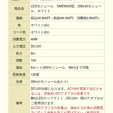
LEDモジュール、SMD5050型、2球x50モジュー
商品名
ル、ホワイト
価格
税込30,800円（税抜28,000円、消費税2,800円）
色
ホワイト(白)
コード色
ホワイト(白)
消費電力
40W
入力電圧
DC12V
長さ
6m
球数
100
連結
6セット(300モジュール、36m)まで可能
照射角度
120度
光束
35lm(1モジュールあたり)
DC12V仕様になります。
AC100V電源で点灯させ
るには、別途AC/DCアダプタが必要です。
弊社LEDテープライト（DC12V）用のアダプタが
備考
ご使用頂けます。
AC/DCアダプタの容量は、接続する灯体の消費電
力に応じて余裕を見てお選び下さい（推奨目安：