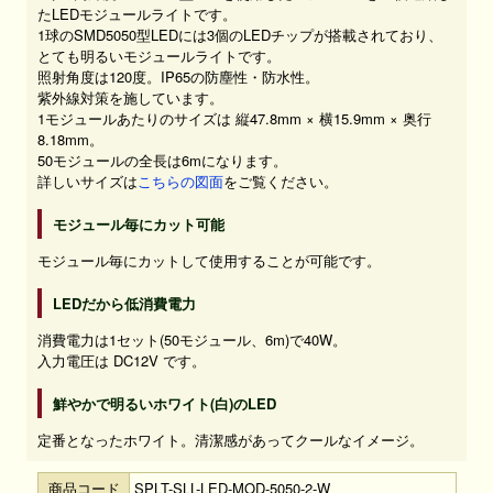
たLEDモジュールライトです。
1球のSMD5050型LEDには3個のLEDチップが搭載されており、
とても明るいモジュールライトです。
照射角度は120度。IP65の防塵性・防水性。
紫外線対策を施しています。
1モジュールあたりのサイズは 縦47.8mm × 横15.9mm × 奥行
8.18mm。
50モジュールの全長は6mになります。
詳しいサイズは
こちらの図面
をご覧ください。
モジュール毎にカット可能
モジュール毎にカットして使用することが可能です。
LEDだから低消費電力
消費電力は1セット(50モジュール、6m)で40W。
入力電圧は DC12V です。
鮮やかで明るいホワイト(白)のLED
定番となったホワイト。清潔感があってクールなイメージ。
商品コード
SPLT-SLL-LED-MOD-5050-2-W