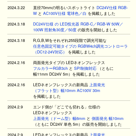
2024.3.22
直径70mmの明るいスポットライト
DC24V仕様 RGB-
W
と
AC100V仕様 電球色／白
を掲載しました
2024.3.18
DC24V仕様 の LED投光器 RGB-C／RGB-W 50W／
100W 照射角30度／50度
の販売を開始しました
2024.3.18
R,G,B,Wをそれぞれ255段階で調光可能な
任意色固定可能タイプの RGBW4ch調光コントローラ
（DC12-24V対応）
を掲載しました
2024.2.16
両面発光タイプの LEDネオンフレックス
フルカラーRGB3ch
と
SPI制御対応
（ともに
幅11mm DC24V 5m）を掲載しました
2024.2.16
LEDネオンフレックスの新商品
上面発光
（フラット型）幅10mm AC100V 30m
を掲載しました
2024.2.9
エンド側が「どこでも切れる」仕様の
LEDネオンフレックス
上面発光（ドーム型）幅6mm
と
側面発光 幅10mm
（ともに DC24V 単色 5m）の販売を開始しました
2024.2.9
LEDネオンフレックスの新商品
上面発光