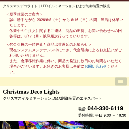
クリスマスデコライト｜LEDイルミネーションおよび制御装置の販売
＜夏季休業のご案内＞
誠に勝手ながら 2026/8/8（土）から 8/16（日）の間、当店は休業い
たします。
休業中のご注文に関するご連絡、商品の出荷、お問い合わせへの回
答等は、8/17（月）以降順次行ってまいります。
＜代金引換の一時停止と商品出荷遅延のお知らせ＞
現在システムメンテナンス中につき、代金引換によるお支払いがご
利用いただけません。
また、倉庫移転作業に伴い、商品の発送に数日のお時間をいただく
場合がございます。お急ぎのお客様は事前に
お問い合わせ
くださ
い。
Christmas Deco Lights
クリスマスイルミネーション,DMX制御装置のエキスパート
044-330-6119
電話:
受付時間: 平日 9:00 ～ 16:30