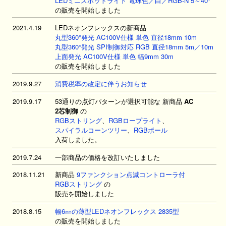
LEDミニスポットライト 電球色／白／RGB-N 5～40°
の販売を開始しました
2021.4.19
LEDネオンフレックスの新商品
丸型360°発光 AC100V仕様 単色 直径18mm 10m
丸型360°発光 SPI制御対応 RGB 直径18mm 5m／10m
上面発光 AC100V仕様 単色 幅9mm 30m
の販売を開始しました
2019.9.27
消費税率の改定に伴うお知らせ
2019.9.17
53通りの点灯パターンが選択可能な 新商品
AC
2芯制御
の
RGBストリング
、
RGBロープライト
、
スパイラルコーンツリー
、
RGBボール
入荷しました。
2019.7.24
一部商品の価格を改訂いたしました
2018.11.21
新商品
9ファンクション点滅コントローラ付
RGBストリング
の
販売を開始しました
2018.8.15
幅6㎜の薄型LEDネオンフレックス 2835型
の販売を開始しました