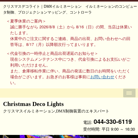
クリスマスデコライト｜DMXイルミネーション イルミネーションのコンピュー
タ制御、プロジェクションマッピング、コントローラ
＜夏季休業のご案内＞
誠に勝手ながら 2026/8/8（土）から 8/16（日）の間、当店は休業い
たします。
休業中のご注文に関するご連絡、商品の出荷、お問い合わせへの回
答等は、8/17（月）以降順次行ってまいります。
＜代金引換の一時停止と商品出荷遅延のお知らせ＞
現在システムメンテナンス中につき、代金引換によるお支払いがご
利用いただけません。
また、倉庫移転作業に伴い、商品の発送に数日のお時間をいただく
場合がございます。お急ぎのお客様は事前に
お問い合わせ
くださ
い。
Christmas Deco Lights
クリスマスイルミネーション,DMX制御装置のエキスパート
044-330-6119
電話:
受付時間: 平日 9:00 ～ 16:30