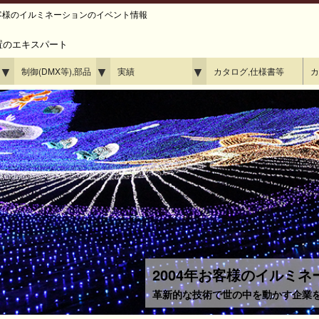
、お客様のイルミネーションのイベント情報
置のエキスパート
▼
▼
▼
制御(DMX等),部品
実績
カタログ,仕様書等
カ
2004年お客様のイルミ
革新的な技術で世の中を動かす企業