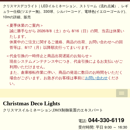
クリスマスデコライト｜LEDイルミネーション、ストリーム（流れ点滅）、レギ
ュラー仕様(ツエナー無)、330球、シルバーコード、電球色(イエローゴールド)、
10mの詳細、販売
＜夏季休業のご案内＞
誠に勝手ながら 2026/8/8（土）から 8/16（日）の間、当店は休業い
たします。
休業中のご注文に関するご連絡、商品の出荷、お問い合わせへの回
答等は、8/17（月）以降順次行ってまいります。
＜代金引換の一時停止と商品出荷遅延のお知らせ＞
現在システムメンテナンス中につき、代金引換によるお支払いがご
利用いただけません。
また、倉庫移転作業に伴い、商品の発送に数日のお時間をいただく
場合がございます。お急ぎのお客様は事前に
お問い合わせ
くださ
い。
Christmas Deco Lights
クリスマスイルミネーション,DMX制御装置のエキスパート
044-330-6119
電話:
受付時間: 平日 9:00 ～ 16:30