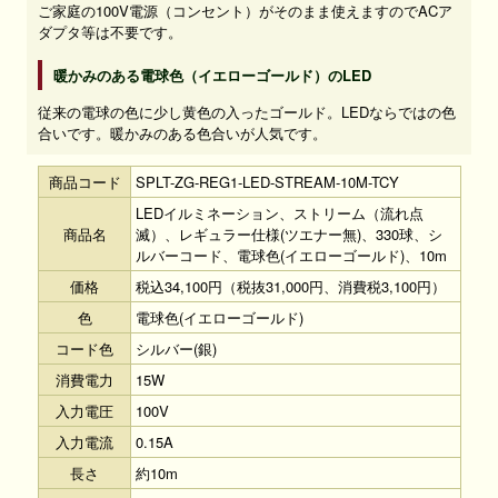
ご家庭の100V電源（コンセント）がそのまま使えますのでACア
ダプタ等は不要です。
暖かみのある電球色（イエローゴールド）のLED
従来の電球の色に少し黄色の入ったゴールド。LEDならではの色
合いです。暖かみのある色合いが人気です。
商品コード
SPLT-ZG-REG1-LED-STREAM-10M-TCY
LEDイルミネーション、ストリーム（流れ点
商品名
滅）、レギュラー仕様(ツエナー無)、330球、シ
ルバーコード、電球色(イエローゴールド)、10m
価格
税込34,100円（税抜31,000円、消費税3,100円）
色
電球色(イエローゴールド)
コード色
シルバー(銀)
消費電力
15W
入力電圧
100V
入力電流
0.15A
長さ
約10m