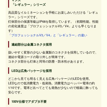
「レギュラー」シリーズ
高品質なイルミネーションを手軽にお楽しみいただける「レギュ
ラー」シリーズです。
灯体部分の保護等級はIP68を取得しています。（初期性能。性能
の劣化速度は「プロフェッショナルV3／V4」よりも早くなりま
す）
「プロフェッショナルV3／V4」と「レギュラー」の違い
連結部分は金属コネクタ採用
扱いやすく変形の少ない金属製のコネクタを採用しているので、
連結や電源コードの取り外しが簡単です。
コネクタ部分も灯体と同等の防塵・防水性があります。
LEDは広角パッケージを採用
どこから見ても明るく見える広角パッケージのLEDを使用。
LEDなので低消費電力・低発熱。消費電力はペッパー電球の約
1/10です。電球と比べてとても発熱が少ないので植栽に飾っても
安心です。
100V仕様でアダプタ不要