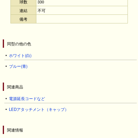
球数
330
連結
不可
備考
同型の他の色
ホワイト(白)
ブルー(青)
関連商品
電源延長コードなど
LEDアタッチメント（キャップ）
関連情報