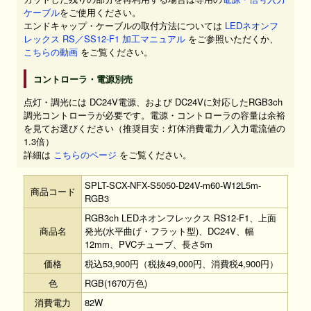
ケーブル
をご使用ください。
エンドキャップ・ケーブルの取付方法については
LEDネオンフ
レックス RS／SS12-F1 加工マニュアル
をご参照いただくか、
こちらの動画
をご覧ください。
コントローラ・電源別売
点灯・調光には DC24V電源、および DC24Vに対応したRGB3ch
調光コントローラが必要です。電源・コントローラの容量は余裕
を見てお選びください（推奨目安：灯体消費電力／入力電流値の
1.3倍）
詳細は
こちらのページ
をご覧ください。
SPLT-SCX-NFX-S5050-D24V-m60-W12L5m-
商品コード
RGB3
RGB3ch LEDネオンフレックス RS12-F1、上面
商品名
発光(水平曲げ・フラット型)、DC24V、幅
12mm、PVCチューブ、長さ5m
価格
税込53,900円（税抜49,000円、消費税4,900円）
色
RGB(1670万色)
消費電力
82W