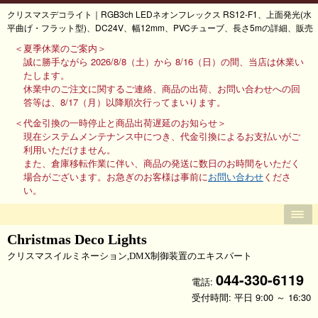
クリスマスデコライト｜RGB3ch LEDネオンフレックス RS12-F1、上面発光(水
平曲げ・フラット型)、DC24V、幅12mm、PVCチューブ、長さ5mの詳細、販売
＜夏季休業のご案内＞
誠に勝手ながら 2026/8/8（土）から 8/16（日）の間、当店は休業い
たします。
休業中のご注文に関するご連絡、商品の出荷、お問い合わせへの回
答等は、8/17（月）以降順次行ってまいります。
＜代金引換の一時停止と商品出荷遅延のお知らせ＞
現在システムメンテナンス中につき、代金引換によるお支払いがご
利用いただけません。
また、倉庫移転作業に伴い、商品の発送に数日のお時間をいただく
場合がございます。お急ぎのお客様は事前に
お問い合わせ
くださ
い。
Christmas Deco Lights
クリスマスイルミネーション,DMX制御装置のエキスパート
044-330-6119
電話:
受付時間: 平日 9:00 ～ 16:30