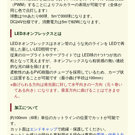
（PWM）することによりフルカラーの表現が可能です（全体が
同じ色で点灯します）
球数は1mあたり60球、5mで300球になります。
DC24V仕様です。消費電力は5mで82Wになります。
LEDネオンフレックスとは
LEDネオンフレックスはネオン管のような光のラインを LEDで再
現した新しいLED照明です。
従来のロープライトやテープライトでは LED球の1つ1つが光の
粒となって見えますが、ネオンフレックスなら粒状感の無い連続
的な光の線を描けます。
柔軟性のあるPVC樹脂のチューブを採用しているため、カーブ状
に設置することが可能です（最小曲げ半径は100mm）
※曲げられる方向は発光面に対して水平向きの一方向（元々巻い
てある向き）になります。垂直方向に曲げることはできませ
ん。
加工について
約100mm（6球）単位のカットラインの位置でカットが可能で
す。
カット面は
エンドキャップ
で絶縁・保護してください。
カットした残りの部分を再利用する場合は専用の
電源・信号入力