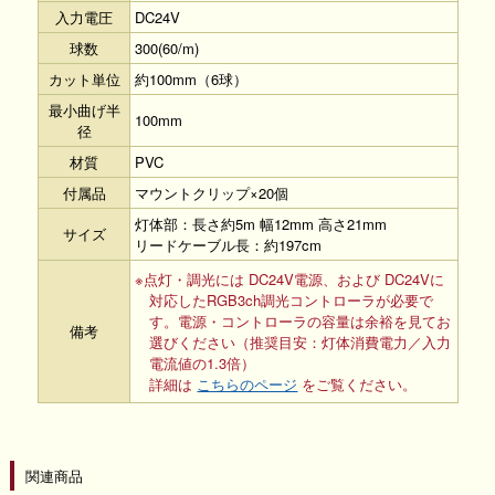
入力電圧
DC24V
球数
300(60/m)
カット単位
約100mm（6球）
最小曲げ半
100mm
径
材質
PVC
付属品
マウントクリップ×20個
灯体部：長さ約5m 幅12mm 高さ21mm
サイズ
リードケーブル長：約197cm
※点灯・調光には DC24V電源、および DC24Vに
対応したRGB3ch調光コントローラが必要で
す。電源・コントローラの容量は余裕を見てお
備考
選びください（推奨目安：灯体消費電力／入力
電流値の1.3倍）
詳細は
こちらのページ
をご覧ください。
関連商品