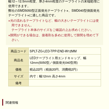
幅12～12.5mm程度、厚さ4mm程度のテープライトの末端処理に
使用できます。
弊社のSMD5050型正面発光テープライト※、SMD040型側面発光
テープライト※に適した商品です。
※光の流れるテープライトなど、幅の大きいテープライトには使
用できません。
テープライト本体のサイズをご確認の上お求めください。
※隙間ができる場合は、接着剤を多めに使用して隙間を埋めて下
さい。
商品コード
SPLT-ZG-LED-TPP-END-W12MM
LEDテープライト用エンドキャップ、幅
商品名
12mm(5050型／側面発光040型用)
価格
税込22円（税抜20円、消費税2円）
サイズ
内寸：幅12mm 高さ4mm
備考
関連情報