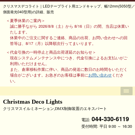
クリスマスデコライト｜LEDテープライト用エンドキャップ、幅12mm(5050型／
側面発光040型用)の詳細、販売
＜夏季休業のご案内＞
誠に勝手ながら 2026/8/8（土）から 8/16（日）の間、当店は休業い
たします。
休業中のご注文に関するご連絡、商品の出荷、お問い合わせへの回
答等は、8/17（月）以降順次行ってまいります。
＜代金引換の一時停止と商品出荷遅延のお知らせ＞
現在システムメンテナンス中につき、代金引換によるお支払いがご
利用いただけません。
また、倉庫移転作業に伴い、商品の発送に数日のお時間をいただく
場合がございます。お急ぎのお客様は事前に
お問い合わせ
くださ
い。
Christmas Deco Lights
クリスマスイルミネーション,DMX制御装置のエキスパート
044-330-6119
電話:
受付時間: 平日 9:00 ～ 16:30