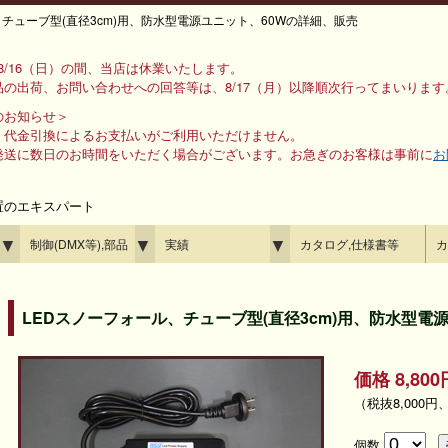
チューブ型(直径3cm)用、防水型電源ユニット、60Wの詳細、販売
ら 8/16（日）の間、当店は休業いたします。
の出荷、お問い合わせへの回答等は、8/17（月）以降順次行ってまいります
のお知らせ＞
、代金引換によるお支払いがご利用いただけません。
発送に数日のお時間をいただく場合がございます。お急ぎのお客様は事前に
お
置のエキスパート
▼
▼
▼
制御(DMX等),部品
実績
カタログ,仕様書等
カ
LEDスノーフォール、チューブ型(直径3cm)用、防水型電
価格 8,8
（税抜8,000円
個数