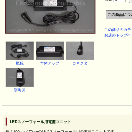
この商品のカテ
お店のトップペ
概観
本体アップ
コネクタ
別角度
LEDスノーフォール用電源ユニット
長さ100cm／70cmのLEDスノーフォール用の電源ユニットです。