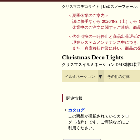
クリスマスデコライト｜LEDスノーフォール、
＜夏季休業のご案内＞
誠に勝手ながら 2026/8/8（土）か
休業中のご注文に関するご連絡、商品
＜代金引換の一時停止と商品出荷遅延
現在システムメンテナンス中につき
また、倉庫移転作業に伴い、商品の
Christmas Deco Lights
クリスマスイルミネーション,DMX制御装
▼
イルミネーション
その他の灯体
関連情報
カタログ
この商品が掲載されているカタロ
グ（抜粋）です。ご商談などにご
利用ください。