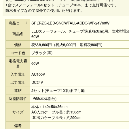
1台でスノーフォール2セット（チューブ10本）まで点灯可能です。
防水タイプなので屋外でご使用いただけます。
商品コード
SPLT-ZG-LED-SNOWFALL-ACDC-WP-24V60W
LEDスノーフォール、チューブ型(直径3cm)用、防水型電
商品名
60W
価格
税込8,800円（税抜8,000円、消費税800円）
コード色
ブラック(黒)
定格電力容
60W
量
入力電圧
AC100V
出力電圧
DC24V
連結
2セット(チューブ10本)まで可能
防塵防滴性
IP68(本体部分)
本体：140×50×36mm
サイズ
AC入力ケーブル長：約150cm
DC出力ケーブル長：約290cm
備考