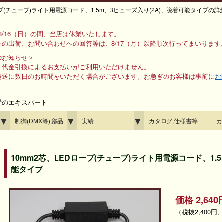
プ(チューブ)ライト用電源コード、1.5m、3ヒューズ入り(2A)、脱着可能タイプの
ら 8/16（日）の間、当店は休業いたします。
の出荷、お問い合わせへの回答等は、8/17（月）以降順次行ってまいります
のお知らせ＞
、代金引換によるお支払いがご利用いただけません。
発送に数日のお時間をいただく場合がございます。お急ぎのお客様は事前に
お
置のエキスパート
▼
▼
▼
制御(DMX等),部品
実績
カタログ,仕様書等
カ
10mm2芯、LEDロープ(チューブ)ライト用電源コード、1.
能タイプ
価格 2,6
（税抜2,400円