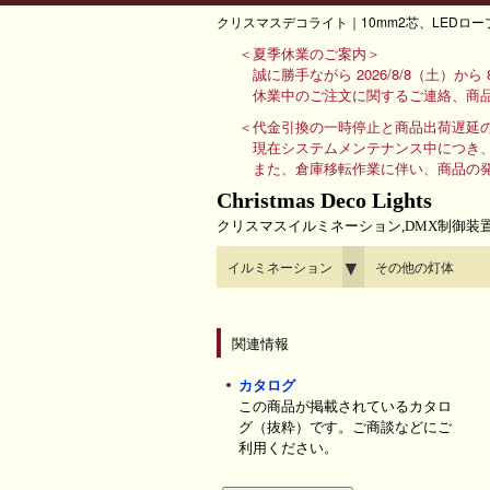
クリスマスデコライト｜10mm2芯、LEDロー
＜夏季休業のご案内＞
誠に勝手ながら 2026/8/8（土）か
休業中のご注文に関するご連絡、商品
＜代金引換の一時停止と商品出荷遅延
現在システムメンテナンス中につき
また、倉庫移転作業に伴い、商品の
Christmas Deco Lights
クリスマスイルミネーション,DMX制御装
▼
イルミネーション
その他の灯体
関連情報
カタログ
この商品が掲載されているカタロ
グ（抜粋）です。ご商談などにご
利用ください。