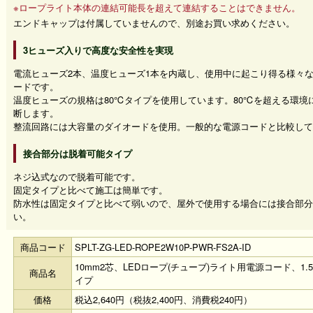
※ロープライト本体の連結可能長を超えて連結することはできません。
エンドキャップは付属していませんので、別途お買い求めください。
3ヒューズ入りで高度な安全性を実現
電流ヒューズ2本、温度ヒューズ1本を内蔵し、使用中に起こり得る様々
ードです。
温度ヒューズの規格は80℃タイプを使用しています。80℃を超える環境
断します。
整流回路には大容量のダイオードを使用。一般的な電源コードと比較して
接合部分は脱着可能タイプ
ネジ込式なので脱着可能です。
固定タイプと比べて施工は簡単です。
防水性は固定タイプと比べて弱いので、屋外で使用する場合には接合部分
い。
商品コード
SPLT-ZG-LED-ROPE2W10P-PWR-FS2A-ID
10mm2芯、LEDロープ(チューブ)ライト用電源コード、1.
商品名
イプ
価格
税込2,640円（税抜2,400円、消費税240円）