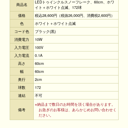
LEDトゥインクルスノーフレーク、60cm、ホワ
商品名
イト＋ホワイト点滅、172球
価格
税込28,600円（税抜26,000円、消費税2,600円）
色
ホワイト＋ホワイト点滅
コード色
ブラック(黒)
消費電力
10W
入力電圧
100V
入力電流
0.1A
高さ
60cm
幅
60cm
奥行
2cm
球数
172
連結
不可
※納品まで数日のお時間を頂く場合があります。
備考
お急ぎのお客様は、あらかじめお問い合わせく
ださい。