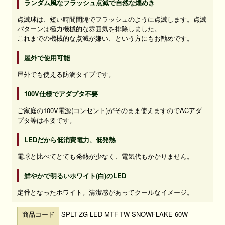
ランダム風なフラッシュ点滅で自然な煌めき
点滅球は、短い時間間隔でフラッシュのように点滅します。点滅
パターンは極力機械的な雰囲気を排除しました。
これまでの機械的な点滅が嫌い、という方にもお勧めです。
屋外で使用可能
屋外でも使える防滴タイプです。
100V仕様でアダプタ不要
ご家庭の100V電源(コンセント)がそのまま使えますのでACアダ
プタ等は不要です。
LEDだから低消費電力、低発熱
電球と比べてとても発熱が少なく、電気代もかかりません。
鮮やかで明るいホワイト(白)のLED
定番となったホワイト。清潔感があってクールなイメージ。
商品コード
SPLT-ZG-LED-MTF-TW-SNOWFLAKE-60W