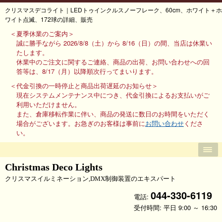
クリスマスデコライト｜LEDトゥインクルスノーフレーク、60cm、ホワイト＋ホ
ワイト点滅、172球の詳細、販売
＜夏季休業のご案内＞
誠に勝手ながら 2026/8/8（土）から 8/16（日）の間、当店は休業い
たします。
休業中のご注文に関するご連絡、商品の出荷、お問い合わせへの回
答等は、8/17（月）以降順次行ってまいります。
＜代金引換の一時停止と商品出荷遅延のお知らせ＞
現在システムメンテナンス中につき、代金引換によるお支払いがご
利用いただけません。
また、倉庫移転作業に伴い、商品の発送に数日のお時間をいただく
場合がございます。お急ぎのお客様は事前に
お問い合わせ
くださ
い。
Christmas Deco Lights
クリスマスイルミネーション,DMX制御装置のエキスパート
044-330-6119
電話:
受付時間: 平日 9:00 ～ 16:30