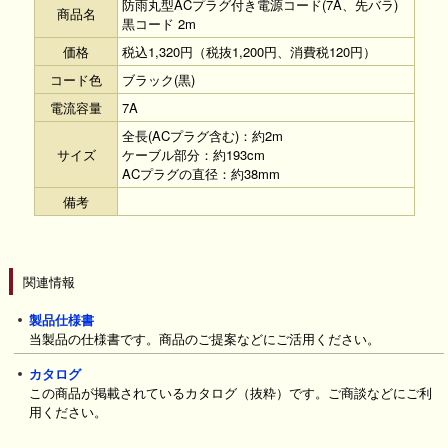
防雨丸型ACプラグ付き電源コード(7A、先バラ)
商品名
黒コード 2m
価格
税込1,320円（税抜1,200円、消費税120円）
コード色
ブラック(黒)
電流容量
7A
全長(ACプラグ含む)：約2m
サイズ
ケーブル部分：約193cm
ACプラグの直径：約38mm
備考
関連情報
製品仕様書
当製品の仕様書です。商品のご提案などにご活用ください。
カタログ
この商品が掲載されているカタログ（抜粋）です。ご商談などにご利
用ください。