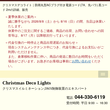
クリスマスデコライト｜防雨丸型ACプラグ付き電源コード(7A、先バラ) 黒コー
ド 2mの詳細、販売
＜夏季休業のご案内＞
誠に勝手ながら 2026/8/8（土）から 8/16（日）の間、当店は休業い
たします。
休業中のご注文に関するご連絡、商品の出荷、お問い合わせへの回
答等は、8/17（月）以降順次行ってまいります。
＜代金引換の一時停止と商品出荷遅延のお知らせ＞
現在システムメンテナンス中につき、代金引換によるお支払いがご
利用いただけません。
また、倉庫移転作業に伴い、商品の発送に数日のお時間をいただく
場合がございます。お急ぎのお客様は事前に
お問い合わせ
くださ
い。
Christmas Deco Lights
クリスマスイルミネーション,DMX制御装置のエキスパート
044-330-6119
電話:
受付時間: 平日 9:00 ～ 16:30