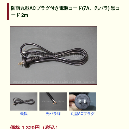
防雨丸型ACプラグ付き電源コード(7A、先バラ) 黒コ
ード 2m
概観
先バラ線
丸型ACプラグ
価格 1,320円（税込）