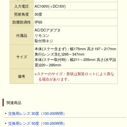
入力電圧
AC100V(->DC15V)
照射角度
30度
防塵防滴性
IP65
AC/DCアダプタ
付属品
リモコン
取付用ネジ
本体(ステー含まず)：幅175mm 高さ197～217mm
奥行(レンズ含む)295～347mm
サイズ
本体(ステー取付時)：幅211～255mm 高さ(水平設
置)220～295mm
※ステーのサイズ・形状は製造ロットにより異な
備考
る場合があります。
関連商品
交換用レンズ 30度（100-200W用）
交換用レンズ 50度（100-200W用）