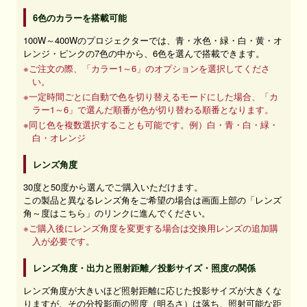
6色のカラーを搭載可能
100W～400Wのプロジェクターでは、青・水色・緑・白・黄・オ
レンジ・ピンクの7色の中から、6色を選んで搭載できます。
※ご注文の際、「カラー1～6」のオプションを選択してくださ
い。
※一定時間ごとに自動で色を切り替えるモードにした場合、「カ
ラー1～6」で選んだ順番が色が切り替わる順番となります。
※同じ色を複数選択することも可能です。例）白・青・白・緑・
白・オレンジ
レンズ角度
30度と50度から選んでご購入いただけます。
この製品と異なるレンズ角をご希望の場合は画面上部の「レンズ
角～度はこちら」のリンクに進んでください。
※ご購入後にレンズ角度を変更する場合は交換用レンズの追加購
入が必要です。
レンズ角度・出力と照射距離／投影サイズ・照度の関係
レンズ角度が大きいほど照射距離に応じた投影サイズが大きくな
りますが、その分投影面の照度（明るさ）は落ち、照射可能な距