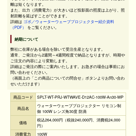
離は短くなります。
また、出力（消費電力）が大きいほど投影面の照度は上がり、照
射距離を延ばすことができます。
詳細は
ゴボ／ウォーターウェーブプロジェクター紹介資料
（PDF）
をご覧ください。
納期について
弊社に在庫がある場合を除いて受注生産となります。
通常、ご発注から2週間～4週間程度で納品となりますが、時期や
ご注文の内容により変動します。
詳細はご発注の際にご案内いたします。お急ぎの場合は事前にお
問い合わせください。
（画面上の「この商品についての問合せ」ボタンよりお問い合わ
せいただけます）
商品コード
SPLT-WT-PRJ-WTWAVE-D12AC-100W-An30-WP
ウォーターウェーブプロジェクター リモコン制
商品名
御 100W レンズ角30度 防滴
税込264,000円（税抜240,000円、消費税24,000
価格
円）
消費電力
100W