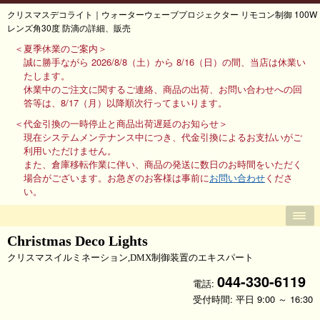
クリスマスデコライト｜ウォーターウェーブプロジェクター リモコン制御 100W
レンズ角30度 防滴の詳細、販売
＜夏季休業のご案内＞
誠に勝手ながら 2026/8/8（土）から 8/16（日）の間、当店は休業い
たします。
休業中のご注文に関するご連絡、商品の出荷、お問い合わせへの回
答等は、8/17（月）以降順次行ってまいります。
＜代金引換の一時停止と商品出荷遅延のお知らせ＞
現在システムメンテナンス中につき、代金引換によるお支払いがご
利用いただけません。
また、倉庫移転作業に伴い、商品の発送に数日のお時間をいただく
場合がございます。お急ぎのお客様は事前に
お問い合わせ
くださ
い。
Christmas Deco Lights
クリスマスイルミネーション,DMX制御装置のエキスパート
044-330-6119
電話:
受付時間: 平日 9:00 ～ 16:30