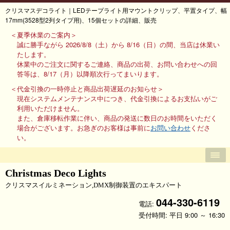
クリスマスデコライト｜LEDテープライト用マウントクリップ、平置タイプ、幅
17mm(3528型2列タイプ用)、15個セットの詳細、販売
＜夏季休業のご案内＞
誠に勝手ながら 2026/8/8（土）から 8/16（日）の間、当店は休業い
たします。
休業中のご注文に関するご連絡、商品の出荷、お問い合わせへの回
答等は、8/17（月）以降順次行ってまいります。
＜代金引換の一時停止と商品出荷遅延のお知らせ＞
現在システムメンテナンス中につき、代金引換によるお支払いがご
利用いただけません。
また、倉庫移転作業に伴い、商品の発送に数日のお時間をいただく
場合がございます。お急ぎのお客様は事前に
お問い合わせ
くださ
い。
Christmas Deco Lights
クリスマスイルミネーション,DMX制御装置のエキスパート
044-330-6119
電話:
受付時間: 平日 9:00 ～ 16:30