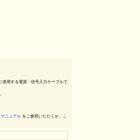
に使用する電源・信号入力ケーブルで
。
加工マニュアル
をご参照いただくか、
こ