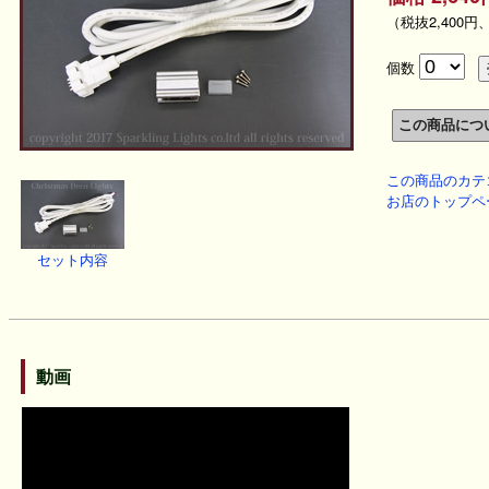
（税抜2,400円
個数
この商品のカテ
お店のトップペ
セット内容
動画