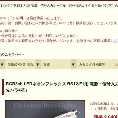
ンフレックス RS12-F1用 電源・信号入力ケーブル（灯体接続コネクタ＋先バラ4芯）
ら 8/16（日）の間、当店は休業いたします。
の出荷、お問い合わせへの回答等は、8/17（月）以降順次行ってまいります
のお知らせ＞
、代金引換によるお支払いがご利用いただけません。
発送に数日のお時間をいただく場合がございます。お急ぎのお客様は事前に
お
置のエキスパート
▼
▼
▼
制御(DMX等),部品
実績
カタログ,仕様書等
カ
RGB3ch LEDネオンフレックス RS12-F1用 電源・
先バラ4芯）
※2019/8/3
（旧名称「SMD
価格 2,6