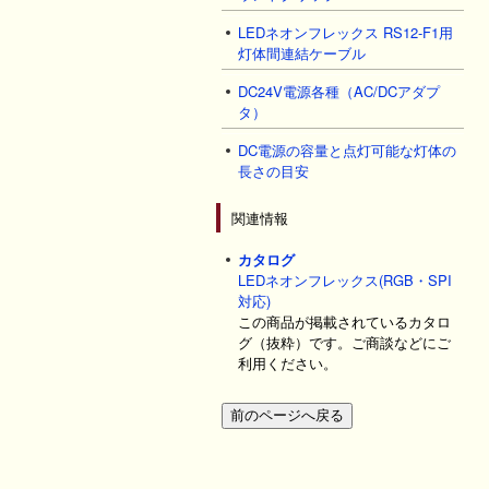
LEDネオンフレックス RS12-F1用
灯体間連結ケーブル
DC24V電源各種（AC/DCアダプ
タ）
DC電源の容量と点灯可能な灯体の
長さの目安
関連情報
カタログ
LEDネオンフレックス(RGB・SPI
対応)
この商品が掲載されているカタロ
グ（抜粋）です。ご商談などにご
利用ください。