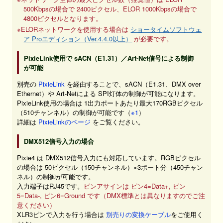
500Kbpsの場合で 2400ピクセル、ELOR 1000Kbpsの場合で
4800ピクセルとなります。
※ELORネットワークを使用する場合は
ショータイムソフトウェ
ア Proエディション（Ver.4.4.0以上）
が必要です。
PixieLink使用で sACN（E1.31）／Art-Net信号による制御
が可能
別売の
PixieLink
を経由することで、sACN（E1.31、DMX over
Ethernet）や Art-Netによる SPI灯体の制御が可能になります。
PixieLink使用の場合は 1出力ポートあたり最大170RGBピクセル
（510チャンネル）の制御が可能です（
※1
）
詳細は
PixieLinkのページ
をご覧ください。
DMX512信号入力の場合
Pixie4 は DMX512信号入力にも対応しています。RGBピクセル
の場合は 50ピクセル（150チャンネル）×3ポート分（450チャン
ネル）の制御が可能です。
入力端子はRJ45です。
ピンアサインは ピン4=Data+, ピン
5=Data-, ピン6=Ground です（DMX標準とは異なりますのでご注
意ください）
XLR3ピンで入力を行う場合は
別売りの変換ケーブル
をご使用く