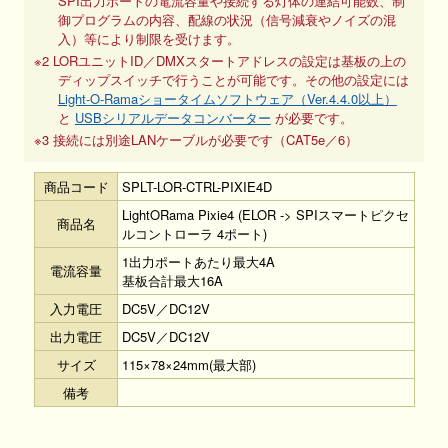
SPI出力ポートの電流容量や接続する灯体の連結可能数、制
御プログラムの内容、配線の状況（信号減衰やノイズの混
入）等により制限を受けます。
※2 LORユニットID／DMXスタートアドレスの設定は基板の上の
ディップスイッチで行うことが可能です。その他の設定には
Light-O-Ramaショータイムソフトウェア（Ver.4.4.0以上）
と
USBシリアルデータコンバーター
が必要です。
※3 接続には別途LANケーブルが必要です（CAT5e／6）
商品コード
SPLT-LOR-CTRL-PIXIE4D
LightORama Pixie4 (ELOR -> SPIスマートピクセ
商品名
ルコントローラ 4ポート)
1出力ポートあたり最大4A
電流容量
基板合計最大16A
入力電圧
DC5V／DC12V
出力電圧
DC5V／DC12V
サイズ
115×78×24mm(最大部)
備考