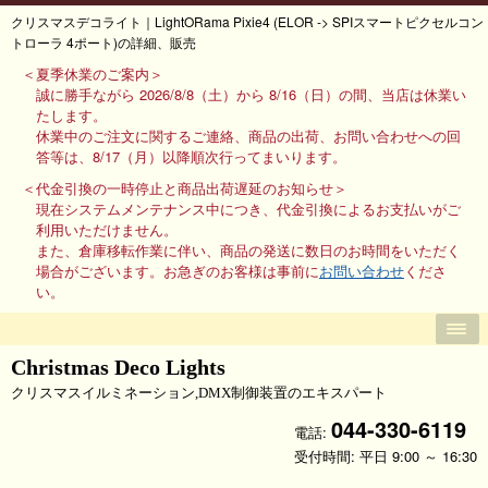
クリスマスデコライト｜LightORama Pixie4 (ELOR -> SPIスマートピクセルコン
トローラ 4ポート)の詳細、販売
＜夏季休業のご案内＞
誠に勝手ながら 2026/8/8（土）から 8/16（日）の間、当店は休業い
たします。
休業中のご注文に関するご連絡、商品の出荷、お問い合わせへの回
答等は、8/17（月）以降順次行ってまいります。
＜代金引換の一時停止と商品出荷遅延のお知らせ＞
現在システムメンテナンス中につき、代金引換によるお支払いがご
利用いただけません。
また、倉庫移転作業に伴い、商品の発送に数日のお時間をいただく
場合がございます。お急ぎのお客様は事前に
お問い合わせ
くださ
い。
Christmas Deco Lights
クリスマスイルミネーション,DMX制御装置のエキスパート
044-330-6119
電話:
受付時間: 平日 9:00 ～ 16:30