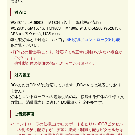
ださい。
対応IC
WS2811, LPD6803, TM1804（以上、弊社検証済み）
WS2801, SM16716, TM1803, TM1809, 943, GS8208(WS2813),
APA102(SK9822), UCS1903
弊社製灯体との対応については
SPI灯具／コントローラ対応表
をご覧ください。
※灯体との相性等により、対応ICでも正常に制御できない場合が
ございます。
他社製灯体の制御の保証は行っておりません。
対応電圧
DC5またはDC12Vに対応しています（DC24Vには対応しており
ません）
灯体とコントローラへの電源供給の為、接続する灯体の仕様（入
力電圧、消費電力）に適したDC電源が別途必要です。
ご留意事項
※1 コントローラの仕様上は1出力ポートあたり170RGBピクセル
の制御が可能ですが、実際に接続・制御可能なピクセル数は