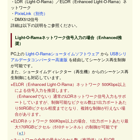
・LOR（Light-O-Rama）／ELOR（Enhanced Light-O-Rama）ネ
ットワーク
・
PixieLink（別売）
・DMX512信号
詳細は以下の説明をご参照ください。
Light-O-Ramaネットワーク信号入力の場合（Enhanced推
奨）
PC上の
Light-O-Ramaショータイムソフトウェア
から
USBシリ
アルデータコンバーター高速版
を経由してシーケンス再生制御
が可能です。
また、ショータイムディレクター（再生機）からのシーケンス再
生制御にも対応しています。
※ELOR（Enhanced Light-O-Rama）ネットワーク 500Kbps以上
による信号入力を推奨します。
（Enhancedでない）通常のLORネットワーク信号入力もサポ
ートしていますが、制御可能なピクセル数は1出力ポートあた
り50RGBピクセル程度までとなり、複雑な制御が行えない場
合があります。
※ELORネットワーク 500Kbps以上の場合、1出力ポートあたり最
大170RGBピクセル（510チャンネル）の制御が可能です
（
※1
）
※ネットワーク全体の最大ピクセル数（推奨値）は ELOR