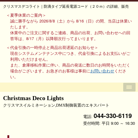
クリスマスデコライト｜防滴タイプ延長電源コード（２０ｍ）の詳細、販売
＜夏季休業のご案内＞
誠に勝手ながら 2026/8/8（土）から 8/16（日）の間、当店は休業い
たします。
休業中のご注文に関するご連絡、商品の出荷、お問い合わせへの回
答等は、8/17（月）以降順次行ってまいります。
＜代金引換の一時停止と商品出荷遅延のお知らせ＞
現在システムメンテナンス中につき、代金引換によるお支払いがご
利用いただけません。
また、倉庫移転作業に伴い、商品の発送に数日のお時間をいただく
場合がございます。お急ぎのお客様は事前に
お問い合わせ
くださ
い。
Christmas Deco Lights
クリスマスイルミネーション,DMX制御装置のエキスパート
044-330-6119
電話:
受付時間: 平日 9:00 ～ 16:30