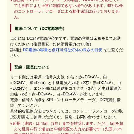
ても相性により正常に制御できない場合があります。弊社以外
のコントローラ／デコーダによる動作保証は行っておりませ
ん。
電源について（DC電源別売）
点灯には DC24V電源が必要です。電源の容量は余裕を見てお選
びください（推奨目安：灯体消費電力の1.3倍）
詳細は
DC電源の容量と点灯可能な灯体の長さの目安
をご覧くだ
さい。
配線・延長について
リード側には電源・信号入力線（3芯：赤=DC24V+、白
=DC24V-、緑=Data）と中継電源入力線（2芯：赤=DC24V+、白
=DC24V-）、エンド側には連結用コネクタ（3芯）と中継電源入
力線（2芯：赤=DC24V+、白=DC24V-）が出ています。
電源・信号入力線を SPIコントローラ／デコーダ、DC電源に接
続してください。
具体的な配線方法につきましては、コントローラ／デコーダの取
扱説明書をご参照いただくか、個別にお問い合わせください。
※延長（連結）は 15m（3巻）までを推奨します。ただし 5mを超
えて延長を行う場合は 中継電源の入力が必要です（先頭／5m