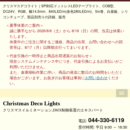
クリスマスデコライト｜SPI対応ドットレスLEDテープライト、COB型、
DC24V、RGB、幅14.5mm、840LED/m(各色280LED/m)、5m巻、白基板、シリ
コンチューブ、部品別売りの詳細、販売
＜夏季休業のご案内＞
誠に勝手ながら 2026/8/8（土）から 8/16（日）の間、当店は休業い
たします。
休業中のご注文に関するご連絡、商品の出荷、お問い合わせへの回
答等は、8/17（月）以降順次行ってまいります。
＜代金引換の一時停止と商品出荷遅延のお知らせ＞
現在システムメンテナンス中につき、代金引換によるお支払いがご
利用いただけません。
また、倉庫移転作業に伴い、商品の発送に数日のお時間をいただく
場合がございます。お急ぎのお客様は事前に
お問い合わせ
くださ
い。
Christmas Deco Lights
クリスマスイルミネーション,DMX制御装置のエキスパート
044-330-6119
電話:
受付時間: 平日 9:00 ～ 16:30