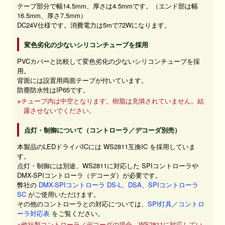
テープ部分で幅14.5mm、厚さは4.5mmです。（エンド部は幅
16.5mm、厚さ7.5mm）
DC24V仕様です。消費電力は5mで72Wになります。
変色劣化の少ないシリコンチューブを採用
PVCカバーと比較して変色劣化の少ないシリコンチューブを採
用。
背面には設置用両面テープが付いています。
防塵防水性はIP65です。
※チューブ内は中空となります。樹脂は充填されていません。結
露させないでください。
点灯・制御について（コントローラ／デコーダ別売）
本製品のLEDドライバICには WS2811互換IC を採用していま
す。
点灯・制御には別途、WS2811に対応した SPIコントローラや
DMX-SPIコントローラ（デコーダ）が必要です。
弊社の
DMX-SPIコントローラ DS-L
、
DSA
、
SPIコントローラ
SC
がご使用いただけます。
その他のコントローラとの対応については、
SPI灯具／コントロ
ーラ対応表
をご覧ください。
※他社製コントローラ／デコーダの場合、WS2811に対応してい