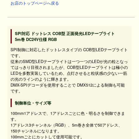
お店のトップページへ戻る
SPI対応 ドットレス COB型 正面発光LEDテープライト
5m巻 DC24V仕様 RGB
SPI制御に対応したドットレスタイプの COB型LEDテープライト
です。
従来のSMD型LEDテープライトは一つ一つのLEDが光の粒となっ
てはっきり目視されましたが、COB型LEDテープライトは極小の
LEDを多数実装しているため、点灯させると粒状感の少ない一筋
の光のラインのように輝きます。
DMX-SPIデコーダを使用することで DMX512による制御も可能
です。
制御単位・サイズ等
100mm1アドレスで、1アドレスごとに色・明るさを制御できま
す。
1アドレス3チャンネル（RGB）、5m巻き全体で50アドレス、
150チャンネルになります。
100mmごとにカットして使用可能です。