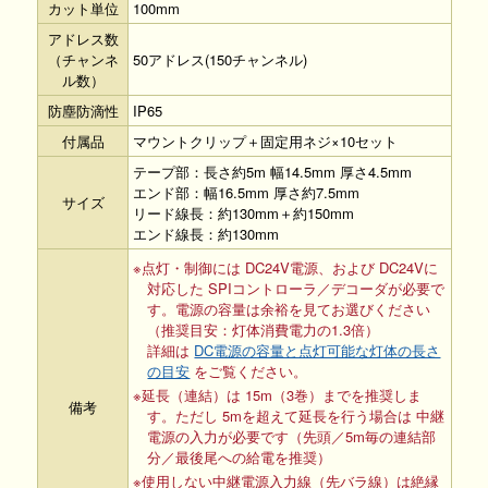
カット単位
100mm
アドレス数
（チャンネ
50アドレス(150チャンネル)
ル数）
防塵防滴性
IP65
付属品
マウントクリップ＋固定用ネジ×10セット
テープ部：長さ約5m 幅14.5mm 厚さ4.5mm
エンド部：幅16.5mm 厚さ約7.5mm
サイズ
リード線長：約130mm＋約150mm
エンド線長：約130mm
※点灯・制御には DC24V電源、および DC24Vに
対応した SPIコントローラ／デコーダが必要で
す。電源の容量は余裕を見てお選びください
（推奨目安：灯体消費電力の1.3倍）
詳細は
DC電源の容量と点灯可能な灯体の長さ
の目安
をご覧ください。
※延長（連結）は 15m（3巻）までを推奨しま
備考
す。ただし 5mを超えて延長を行う場合は 中継
電源の入力が必要です（先頭／5m毎の連結部
分／最後尾への給電を推奨）
※使用しない中継電源入力線（先バラ線）は絶縁