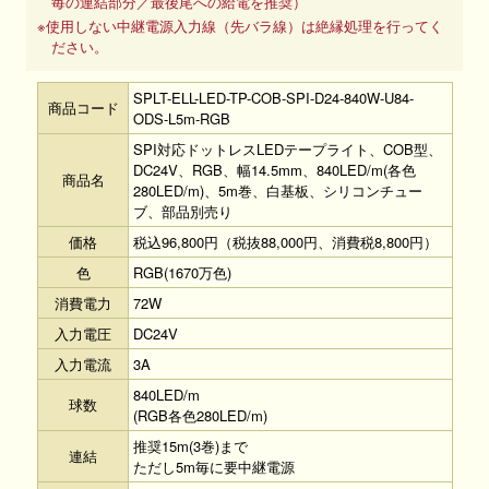
毎の連結部分／最後尾への給電を推奨）
※使用しない中継電源入力線（先バラ線）は絶縁処理を行ってく
ださい。
SPLT-ELL-LED-TP-COB-SPI-D24-840W-U84-
商品コード
ODS-L5m-RGB
SPI対応ドットレスLEDテープライト、COB型、
DC24V、RGB、幅14.5mm、840LED/m(各色
商品名
280LED/m)、5m巻、白基板、シリコンチュー
ブ、部品別売り
価格
税込96,800円（税抜88,000円、消費税8,800円）
色
RGB(1670万色)
消費電力
72W
入力電圧
DC24V
入力電流
3A
840LED/m
球数
(RGB各色280LED/m)
推奨15m(3巻)まで
連結
ただし5m毎に要中継電源