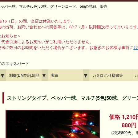
パー球、マルチ(5色)50球、グリーンコード、5mの詳細、販売
ら 8/16（日）の間、当店は休業いたします。
の出荷、お問い合わせへの回答等は、8/17（月）以降順次行ってまいります
のお知らせ＞
、代金引換によるお支払いがご利用いただけません。
発送に数日のお時間をいただく場合がございます。お急ぎのお客様は事前に
お
置のエキスパート
▼
▼
▼
制御(DMX等),部品
実績
カタログ,仕様書等
カ
ストリングタイプ、ペッパー球、マルチ(5色)50球、グリー
価格
1,2
880円
（税抜800円、