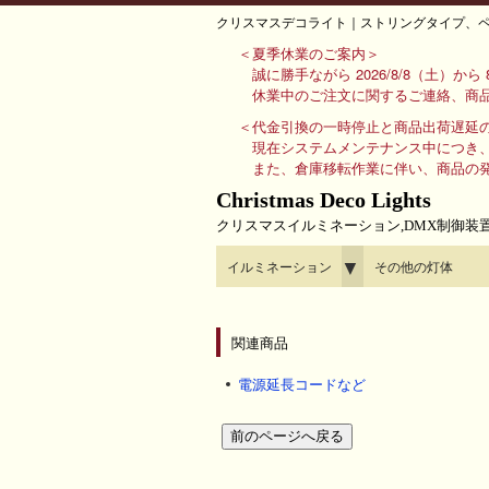
クリスマスデコライト｜ストリングタイプ、ペッ
＜夏季休業のご案内＞
誠に勝手ながら 2026/8/8（土）か
休業中のご注文に関するご連絡、商品
＜代金引換の一時停止と商品出荷遅延
現在システムメンテナンス中につき
また、倉庫移転作業に伴い、商品の
Christmas Deco Lights
クリスマスイルミネーション,DMX制御装
▼
イルミネーション
その他の灯体
関連商品
電源延長コードなど