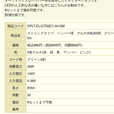
オーソドックスなペッパー球を使用したイルミネーションです。
LEDの人工的な光が嫌いな方にはこちらがお勧めです。
8セットまで連結可能です。
防滴仕様です。
商品コード
SPLT-EL-STR2EC-50-GM
ストリングタイプ、ペッパー球、マルチ(5色)50球、グリ
商品名
5m
価格
税込880円（税抜800円、消費税80円）
色
5色マルチ(赤、緑、青、アンバー、ピンク)
コード色
グリーン(緑)
消費電力
26W
入力電圧
100V
入力電流
0.26A
長さ
約5m
球数
50
連結
8セットまで可能
備考