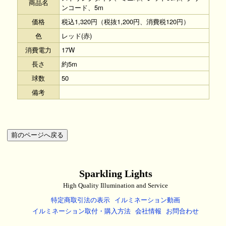
商品名
ンコード、5m
価格
税込1,320円（税抜1,200円、消費税120円）
色
レッド(赤)
消費電力
17W
長さ
約5m
球数
50
備考
Sparkling Lights
High Quality Illumination and Service
特定商取引法の表示
イルミネーション動画
イルミネーション取付・購入方法
会社情報
お問合わせ