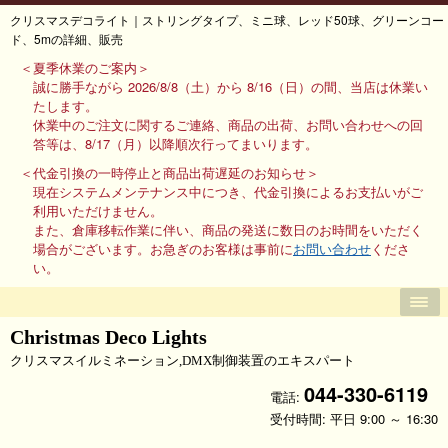
クリスマスデコライト｜ストリングタイプ、ミニ球、レッド50球、グリーンコー
ド、5mの詳細、販売
＜夏季休業のご案内＞
誠に勝手ながら 2026/8/8（土）から 8/16（日）の間、当店は休業い
たします。
休業中のご注文に関するご連絡、商品の出荷、お問い合わせへの回
答等は、8/17（月）以降順次行ってまいります。
＜代金引換の一時停止と商品出荷遅延のお知らせ＞
現在システムメンテナンス中につき、代金引換によるお支払いがご
利用いただけません。
また、倉庫移転作業に伴い、商品の発送に数日のお時間をいただく
場合がございます。お急ぎのお客様は事前に
お問い合わせ
くださ
い。
Christmas Deco Lights
クリスマスイルミネーション,DMX制御装置のエキスパート
044-330-6119
電話:
受付時間: 平日 9:00 ～ 16:30