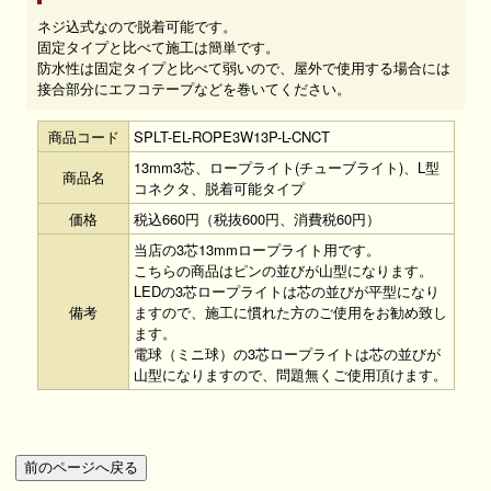
ネジ込式なので脱着可能です。
固定タイプと比べて施工は簡単です。
防水性は固定タイプと比べて弱いので、屋外で使用する場合には
接合部分にエフコテープなどを巻いてください。
商品コード
SPLT-EL-ROPE3W13P-L-CNCT
13mm3芯、ロープライト(チューブライト)、L型
商品名
コネクタ、脱着可能タイプ
価格
税込660円（税抜600円、消費税60円）
当店の3芯13mmロープライト用です。
こちらの商品はピンの並びが山型になります。
LEDの3芯ロープライトは芯の並びが平型になり
備考
ますので、施工に慣れた方のご使用をお勧め致し
ます。
電球（ミニ球）の3芯ロープライトは芯の並びが
山型になりますので、問題無くご使用頂けます。