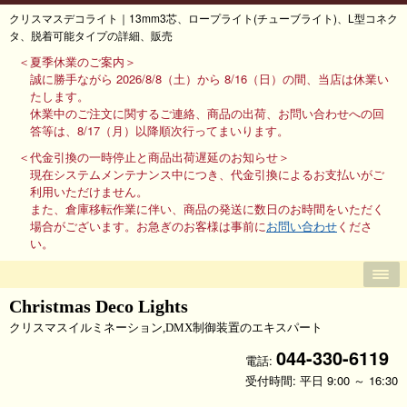
クリスマスデコライト｜13mm3芯、ロープライト(チューブライト)、L型コネク
タ、脱着可能タイプの詳細、販売
＜夏季休業のご案内＞
誠に勝手ながら 2026/8/8（土）から 8/16（日）の間、当店は休業い
たします。
休業中のご注文に関するご連絡、商品の出荷、お問い合わせへの回
答等は、8/17（月）以降順次行ってまいります。
＜代金引換の一時停止と商品出荷遅延のお知らせ＞
現在システムメンテナンス中につき、代金引換によるお支払いがご
利用いただけません。
また、倉庫移転作業に伴い、商品の発送に数日のお時間をいただく
場合がございます。お急ぎのお客様は事前に
お問い合わせ
くださ
い。
Christmas Deco Lights
クリスマスイルミネーション,DMX制御装置のエキスパート
044-330-6119
電話:
受付時間: 平日 9:00 ～ 16:30