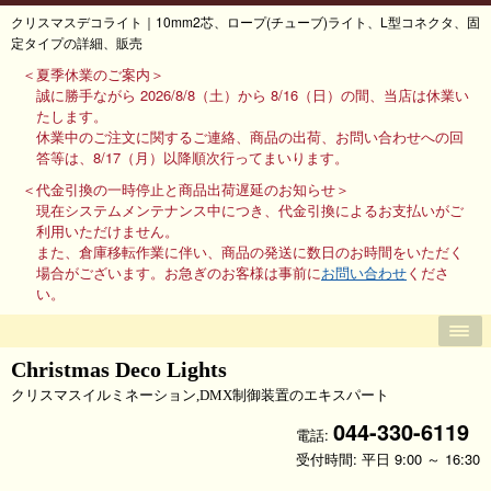
クリスマスデコライト｜10mm2芯、ロープ(チューブ)ライト、L型コネクタ、固
定タイプの詳細、販売
＜夏季休業のご案内＞
誠に勝手ながら 2026/8/8（土）から 8/16（日）の間、当店は休業い
たします。
休業中のご注文に関するご連絡、商品の出荷、お問い合わせへの回
答等は、8/17（月）以降順次行ってまいります。
＜代金引換の一時停止と商品出荷遅延のお知らせ＞
現在システムメンテナンス中につき、代金引換によるお支払いがご
利用いただけません。
また、倉庫移転作業に伴い、商品の発送に数日のお時間をいただく
場合がございます。お急ぎのお客様は事前に
お問い合わせ
くださ
い。
Christmas Deco Lights
クリスマスイルミネーション,DMX制御装置のエキスパート
044-330-6119
電話:
受付時間: 平日 9:00 ～ 16:30