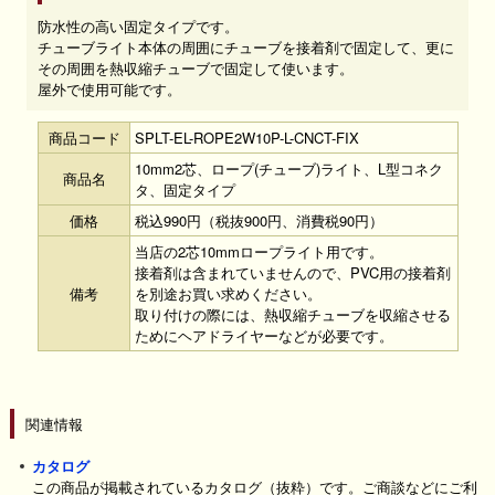
防水性の高い固定タイプです。
チューブライト本体の周囲にチューブを接着剤で固定して、更に
その周囲を熱収縮チューブで固定して使います。
屋外で使用可能です。
商品コード
SPLT-EL-ROPE2W10P-L-CNCT-FIX
10mm2芯、ロープ(チューブ)ライト、L型コネク
商品名
タ、固定タイプ
価格
税込990円（税抜900円、消費税90円）
当店の2芯10mmロープライト用です。
接着剤は含まれていませんので、PVC用の接着剤
備考
を別途お買い求めください。
取り付けの際には、熱収縮チューブを収縮させる
ためにヘアドライヤーなどが必要です。
関連情報
カタログ
この商品が掲載されているカタログ（抜粋）です。ご商談などにご利