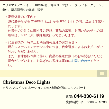
クリスマスデコライト｜10mm2芯、電球ロープ(チューブ)ライト、グリーン、
50m、部品別売りの詳細、販売
＜夏季休業のご案内＞
誠に勝手ながら 2026/8/8（土）から 8/16（日）の間、当店は休業い
たします。
休業中のご注文に関するご連絡、商品の出荷、お問い合わせへの回
答等は、8/17（月）以降順次行ってまいります。
＜代金引換の一時停止と商品出荷遅延のお知らせ＞
現在システムメンテナンス中につき、代金引換によるお支払いがご
利用いただけません。
また、倉庫移転作業に伴い、商品の発送に数日のお時間をいただく
場合がございます。お急ぎのお客様は事前に
お問い合わせ
くださ
い。
Christmas Deco Lights
クリスマスイルミネーション,DMX制御装置のエキスパート
044-330-6119
電話:
受付時間: 平日 9:00 ～ 16:30