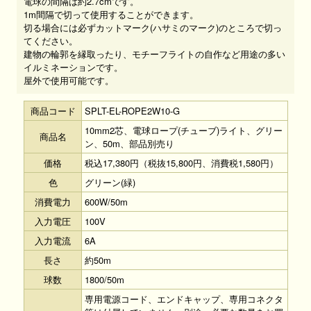
電球の間隔は約2.7cmです。
1m間隔で切って使用することができます。
切る場合には必ずカットマーク(ハサミのマーク)のところで切っ
てください。
建物の輪郭を縁取ったり、モチーフライトの自作など用途の多い
イルミネーションです。
屋外で使用可能です。
商品コード
SPLT-EL-ROPE2W10-G
10mm2芯、電球ロープ(チューブ)ライト、グリー
商品名
ン、50m、部品別売り
価格
税込17,380円（税抜15,800円、消費税1,580円）
色
グリーン(緑)
消費電力
600W/50m
入力電圧
100V
入力電流
6A
長さ
約50m
球数
1800/50m
専用電源コード、エンドキャップ、専用コネクタ