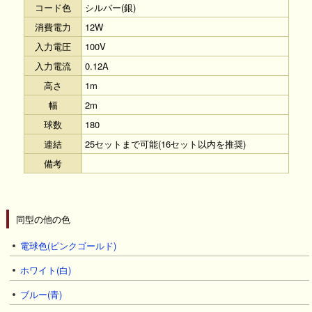
コード色
シルバー(銀)
消費電力
12W
入力電圧
100V
入力電流
0.12A
高さ
1m
幅
2m
球数
180
連結
25セットまで可能(16セット以内を推奨)
備考
同型の他の色
電球色(ピンクゴールド)
ホワイト(白)
ブルー(青)