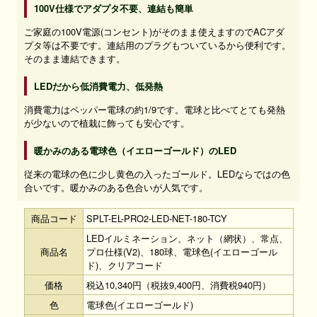
100V仕様でアダプタ不要、連結も簡単
ご家庭の100V電源(コンセント)がそのまま使えますのでACアダ
プタ等は不要です。連結用のプラグもついているから便利です。
そのまま連結できます。
LEDだから低消費電力、低発熱
消費電力はペッパー電球の約1/9です。電球と比べてとても発熱
が少ないので植栽に飾っても安心です。
暖かみのある電球色（イエローゴールド）のLED
従来の電球の色に少し黄色の入ったゴールド。LEDならではの色
合いです。暖かみのある色合いが人気です。
商品コード
SPLT-EL-PRO2-LED-NET-180-TCY
LEDイルミネーション、ネット（網状）、常点、
商品名
プロ仕様(V2)、180球、電球色(イエローゴール
ド)、クリアコード
価格
税込10,340円（税抜9,400円、消費税940円）
色
電球色(イエローゴールド)