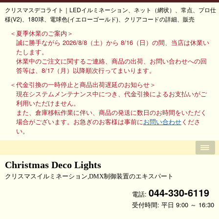
クリスマスデコライト｜LEDイルミネーション、ネット（網状）、常点、プロ仕
様(V2)、180球、電球色(イエローゴールド)、クリアコードの詳細、販売
＜夏季休業のご案内＞
誠に勝手ながら 2026/8/8（土）から 8/16（日）の間、当店は休業い
たします。
休業中のご注文に関するご連絡、商品の出荷、お問い合わせへの回
答等は、8/17（月）以降順次行ってまいります。
＜代金引換の一時停止と商品出荷遅延のお知らせ＞
現在システムメンテナンス中につき、代金引換によるお支払いがご
利用いただけません。
また、倉庫移転作業に伴い、商品の発送に数日のお時間をいただく
場合がございます。お急ぎのお客様は事前に
お問い合わせ
くださ
い。
Christmas Deco Lights
クリスマスイルミネーション,DMX制御装置のエキスパート
044-330-6119
電話:
受付時間: 平日 9:00 ～ 16:30