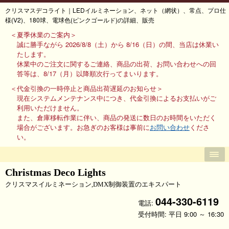
クリスマスデコライト｜LEDイルミネーション、ネット（網状）、常点、プロ仕
様(V2)、180球、電球色(ピンクゴールド)の詳細、販売
＜夏季休業のご案内＞
誠に勝手ながら 2026/8/8（土）から 8/16（日）の間、当店は休業い
たします。
休業中のご注文に関するご連絡、商品の出荷、お問い合わせへの回
答等は、8/17（月）以降順次行ってまいります。
＜代金引換の一時停止と商品出荷遅延のお知らせ＞
現在システムメンテナンス中につき、代金引換によるお支払いがご
利用いただけません。
また、倉庫移転作業に伴い、商品の発送に数日のお時間をいただく
場合がございます。お急ぎのお客様は事前に
お問い合わせ
くださ
い。
Christmas Deco Lights
クリスマスイルミネーション,DMX制御装置のエキスパート
044-330-6119
電話:
受付時間: 平日 9:00 ～ 16:30