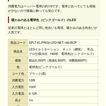
消費電力はペッパー電球の約1/9です。電球と比べてとても発熱
が少ないので植栽に飾っても安心です。
暖かみのある電球色（ピンクゴールド）のLED
従来の電球とほとんど同じ色合いを再現。暖かみのある色合いが
人気です。
商品コード
SPLT-EL-PRO2-LED-NET-180-BCP
LEDイルミネーション、ネット（網状）、常点、
商品名
プロ仕様(V2)、180球、電球色(ピンクゴールド)
価格
税込9,350円（税抜8,500円、消費税850円）
色
電球色(ピンクゴールド)
コード色
ブラック(黒)
消費電力
12W
入力電圧
100V
入力電流
0.12A
高さ
1m