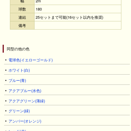
幅
2m
球数
180
連結
25セットまで可能(16セット以内を推奨)
備考
同型の他の色
電球色(イエローゴールド)
ホワイト(白)
ブルー(青)
アクアブルー(水色)
アクアグリーン(薄緑)
グリーン(緑)
アンバー(オレンジ)