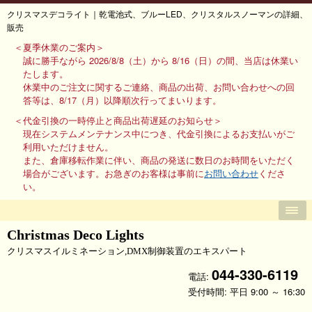
クリスマスデコライト｜乾電池式、ブルーLED、クリスタルスノーマンの詳細、
販売
＜夏季休業のご案内＞
誠に勝手ながら 2026/8/8（土）から 8/16（日）の間、当店は休業い
たします。
休業中のご注文に関するご連絡、商品の出荷、お問い合わせへの回
答等は、8/17（月）以降順次行ってまいります。
＜代金引換の一時停止と商品出荷遅延のお知らせ＞
現在システムメンテナンス中につき、代金引換によるお支払いがご
利用いただけません。
また、倉庫移転作業に伴い、商品の発送に数日のお時間をいただく
場合がございます。お急ぎのお客様は事前に
お問い合わせ
くださ
い。
Christmas Deco Lights
クリスマスイルミネーション,DMX制御装置のエキスパート
044-330-6119
電話:
受付時間: 平日 9:00 ～ 16:30