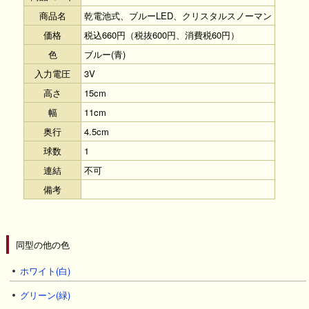
商品名
乾電池式、ブルーLED、クリスタルスノーマン
価格
税込660円（税抜600円、消費税60円）
色
ブルー(青)
入力電圧
3V
高さ
15cm
幅
11cm
奥行
4.5cm
球数
1
連結
不可
備考
同型の他の色
ホワイト(白)
グリーン(緑)