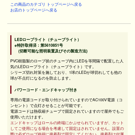
この商品のカテゴリ トップページへ戻る
お店のトップページへ戻る
LEDロープライト（チューブライト）
※特許取得済：第5610851号
(切断可能な照明装置及びその製造方法)
PVC樹脂製のロープ状のチューブ内にLEDを等間隔で配置した人
気のLEDロープライト（チューブライト）です。
シリーズ切れ対策を施しており、1球のLEDが球切れしても他の
球が不点灯になるのを防止します。
パワーコード・エンドキャップ付き
専用の電源コードが取り付けられていますのでAC100V電源（コ
ンセント）で点灯させることが可能です。
電源コードは熱収縮チューブで固定されていますので屋外でもご
使用いただけます。
エンドキャップはロールの終端にかぶせられていますが、カット
してご使用になる場合を考慮して固定はされていません。設置の
際は必ずロープ終端に接着剤で固定してください。接着剤は付属