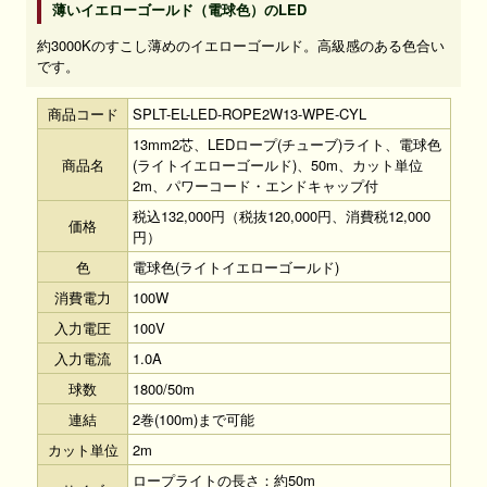
薄いイエローゴールド（電球色）のLED
約3000Kのすこし薄めのイエローゴールド。高級感のある色合い
です。
商品コード
SPLT-EL-LED-ROPE2W13-WPE-CYL
13mm2芯、LEDロープ(チューブ)ライト、電球色
商品名
(ライトイエローゴールド)、50m、カット単位
2m、パワーコード・エンドキャップ付
税込132,000円（税抜120,000円、消費税12,000
価格
円）
色
電球色(ライトイエローゴールド)
消費電力
100W
入力電圧
100V
入力電流
1.0A
球数
1800/50m
連結
2巻(100m)まで可能
カット単位
2m
ロープライトの長さ：約50m