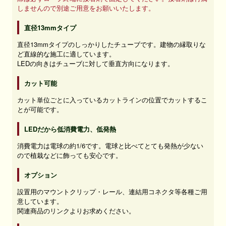
しませんので別途ご用意をお願いいたします。
直径13mmタイプ
直径13mmタイプのしっかりしたチューブです。建物の縁取りな
ど直線的な施工に適しています。
LEDの向きはチューブに対して垂直方向になります。
カット可能
カット単位ごとに入っているカットラインの位置でカットするこ
とが可能です。
LEDだから低消費電力、低発熱
消費電力は電球の約1/6です。電球と比べてとても発熱が少ない
ので植栽などに飾っても安心です。
オプション
設置用のマウントクリップ・レール、連結用コネクタ等各種ご用
意しています。
関連商品のリンクよりお求めください。