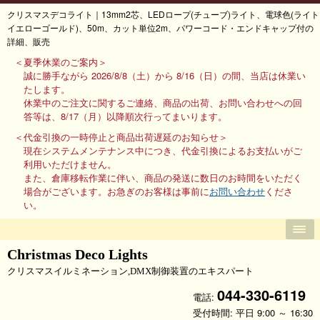
クリスマスデコライト｜13mm2芯、LEDロープ(チューブ)ライト、電球色(ライト
イエローゴールド)、50m、カット単位2m、パワーコード・エンドキャップ付の
詳細、販売
＜夏季休業のご案内＞
誠に勝手ながら 2026/8/8（土）から 8/16（日）の間、当店は休業い
たします。
休業中のご注文に関するご連絡、商品の出荷、お問い合わせへの回
答等は、8/17（月）以降順次行ってまいります。
＜代金引換の一時停止と商品出荷遅延のお知らせ＞
現在システムメンテナンス中につき、代金引換によるお支払いがご
利用いただけません。
また、倉庫移転作業に伴い、商品の発送に数日のお時間をいただく
場合がございます。お急ぎのお客様は事前に
お問い合わせ
くださ
い。
Christmas Deco Lights
クリスマスイルミネーション,DMX制御装置のエキスパート
044-330-6119
電話:
受付時間: 平日 9:00 ～ 16:30