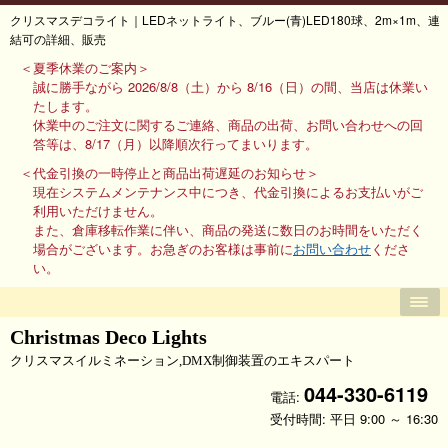
クリスマスデコライト｜LEDネットライト、ブルー(青)LED180球、2m×1m、連
結可の詳細、販売
＜夏季休業のご案内＞
誠に勝手ながら 2026/8/8（土）から 8/16（日）の間、当店は休業い
たします。
休業中のご注文に関するご連絡、商品の出荷、お問い合わせへの回
答等は、8/17（月）以降順次行ってまいります。
＜代金引換の一時停止と商品出荷遅延のお知らせ＞
現在システムメンテナンス中につき、代金引換によるお支払いがご
利用いただけません。
また、倉庫移転作業に伴い、商品の発送に数日のお時間をいただく
場合がございます。お急ぎのお客様は事前に
お問い合わせ
くださ
い。
Christmas Deco Lights
クリスマスイルミネーション,DMX制御装置のエキスパート
044-330-6119
電話:
受付時間: 平日 9:00 ～ 16:30