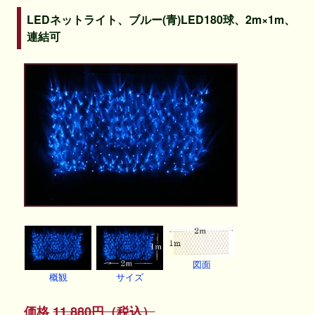
LEDネットライト、ブルー(青)LED180球、2m×1m、
連結可
図面
概観
サイズ
価格
11,880円（税込）