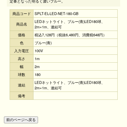
定番となった明るく濃いブルー。
商品コード
SPLT-EL-LED-NET-180-GB
LEDネットライト、ブルー(青)LED180球、
商品名
2m×1m、連結可
価格
税込7,128円（税抜6,480円、消費税648円）
色
ブルー(青)
入力電圧
100V
高さ
1m
幅
2m
球数
180
LEDネットライト、ブルー(青)LED180球、
連結
2m×1m、連結可
備考