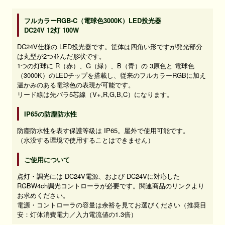
フルカラーRGB-C（電球色3000K）LED投光器
DC24V 12灯 100W
DC24V仕様の LED投光器です。筐体は四角い形ですが発光部分
は丸型が2つ並んだ形状です。
1つの灯球に R（赤）、G（緑）、B（青）の 3原色と 電球色
（3000K）のLEDチップを搭載し、従来のフルカラーRGBに加え
温かみのある電球色の表現が可能です。
リード線は先バラ5芯線（V+,R,G,B,C）になります。
IP65の防塵防水性
防塵防水性を表す保護等級は IP65。屋外で使用可能です。
（水没する環境で使用することはできません）
ご使用について
点灯・調光には DC24V電源、および DC24Vに対応した
RGBW4ch調光コントローラが必要です。関連商品のリンクより
お求めください。
電源・コントローラの容量は余裕を見てお選びください（推奨目
安：灯体消費電力／入力電流値の1.3倍）