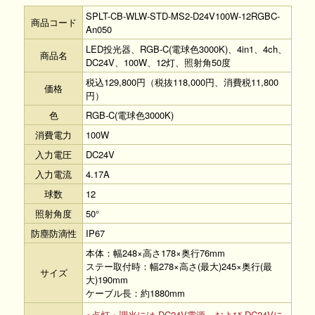
SPLT-CB-WLW-STD-MS2-D24V100W-12RGBC-
商品コード
An050
LED投光器、RGB-C(電球色3000K)、4in1、4ch、
商品名
DC24V、100W、12灯、照射角50度
税込129,800円（税抜118,000円、消費税11,800
価格
円）
色
RGB-C(電球色3000K)
消費電力
100W
入力電圧
DC24V
入力電流
4.17A
球数
12
照射角度
50°
防塵防滴性
IP67
本体：幅248×高さ178×奥行76mm
ステー取付時：幅278×高さ(最大)245×奥行(最
サイズ
大)190mm
ケーブル長：約1880mm
※点灯・調光には DC24V電源、および DC24Vに