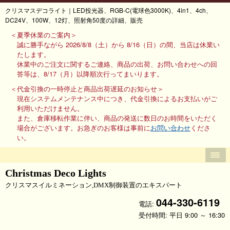
クリスマスデコライト｜LED投光器、RGB-C(電球色3000K)、4in1、4ch、
DC24V、100W、12灯、照射角50度の詳細、販売
＜夏季休業のご案内＞
誠に勝手ながら 2026/8/8（土）から 8/16（日）の間、当店は休業い
たします。
休業中のご注文に関するご連絡、商品の出荷、お問い合わせへの回
答等は、8/17（月）以降順次行ってまいります。
＜代金引換の一時停止と商品出荷遅延のお知らせ＞
現在システムメンテナンス中につき、代金引換によるお支払いがご
利用いただけません。
また、倉庫移転作業に伴い、商品の発送に数日のお時間をいただく
場合がございます。お急ぎのお客様は事前に
お問い合わせ
くださ
い。
Christmas Deco Lights
クリスマスイルミネーション,DMX制御装置のエキスパート
044-330-6119
電話:
受付時間: 平日 9:00 ～ 16:30