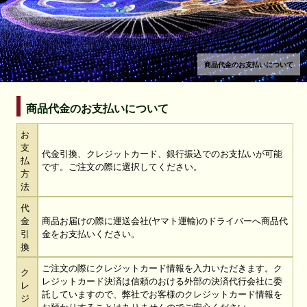
商品代金のお支払いについて
商品代金のお支払いについて
お
支
代金引換、クレジットカード、銀行振込でのお支払いが可能
払
です。ご注文の際に選択してください。
方
法
代
金
商品お届けの際に運送会社(ヤマト運輸)のドライバーへ商品代
引
金をお支払いください。
換
ご注文の際にクレジットカード情報を入力いただきます。ク
ク
レジットカード決済は信頼のおける外部の決済代行会社に委
レ
託していますので、弊社でお客様のクレジットカード情報を
ジ
お預かりすることはありませんのでご安心ください。