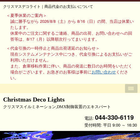
クリスマスデコライト｜商品代金のお支払いについて
＜夏季休業のご案内＞
誠に勝手ながら 2026/8/8（土）から 8/16（日）の間、当店は休業い
たします。
休業中のご注文に関するご連絡、商品の出荷、お問い合わせへの回
答等は、8/17（月）以降順次行ってまいります。
＜代金引換の一時停止と商品出荷遅延のお知らせ＞
現在システムメンテナンス中につき、代金引換によるお支払いがご
利用いただけません。
また、倉庫移転作業に伴い、商品の発送に数日のお時間をいただく
場合がございます。お急ぎのお客様は事前に
お問い合わせ
くださ
い。
Christmas Deco Lights
クリスマスイルミネーション,DMX制御装置のエキスパート
044-330-6119
電話:
受付時間: 平日 9:00 ～ 16:30