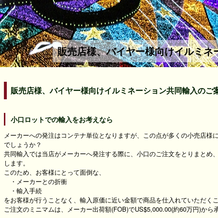
販売店様、バイヤー様向けイルミネ
販売店様、バイヤー様向けイルミネーション共同輸入のご
小口ロットでの輸入をお考えなら
メーカーへの発注はコンテナ単位となりますが、この点が多くの小売店様
でしょうか？
共同輸入では当店がメーカーへ発注する際に、小口のご注文をとりまとめ
します。
このため、お客様にとって面倒な、
・メーカーとの折衝
・輸入手続
をお客様が行うことなく、輸入原価に近い金額で商品を仕入れていただく
ご注文のミニマムは、メーカー出荷額(FOB)でUS$5,000.00(約60万円)か