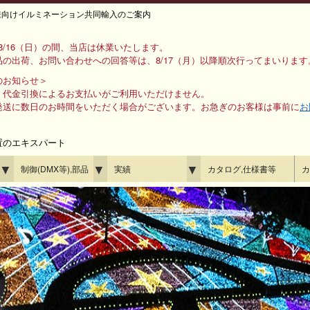
様向けイルミネーション共同輸入のご案内
ら 8/16（日）の間、当店は休業いたします。
の出荷、お問い合わせへの回答等は、8/17（月）以降順次行ってまいります
のお知らせ＞
、代金引換によるお支払いがご利用いただけません。
発送に数日のお時間をいただく場合がございます。お急ぎのお客様は事前に
お
置のエキスパート
▼
▼
▼
制御(DMX等),部品
実績
カタログ,仕様書等
カ