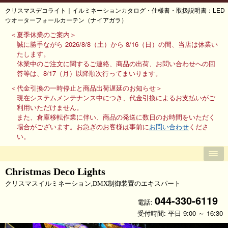
クリスマスデコライト｜イルミネーションカタログ・仕様書・取扱説明書：LED
ウオーターフォールカーテン（ナイアガラ）
＜夏季休業のご案内＞
誠に勝手ながら 2026/8/8（土）から 8/16（日）の間、当店は休業い
たします。
休業中のご注文に関するご連絡、商品の出荷、お問い合わせへの回
答等は、8/17（月）以降順次行ってまいります。
＜代金引換の一時停止と商品出荷遅延のお知らせ＞
現在システムメンテナンス中につき、代金引換によるお支払いがご
利用いただけません。
また、倉庫移転作業に伴い、商品の発送に数日のお時間をいただく
場合がございます。お急ぎのお客様は事前に
お問い合わせ
くださ
い。
Christmas Deco Lights
クリスマスイルミネーション,DMX制御装置のエキスパート
044-330-6119
電話:
受付時間: 平日 9:00 ～ 16:30