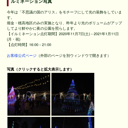
ルミネーション写真
今年は「不思議の国のアリス」をモチーフにして光の装飾をしていま
す。
堀金・穂高地区のみの実施となり、昨年より光のボリュームがアップ
してより鮮やかに夜の公園を照らします。
【イルミネーション点灯期間】2020年11月7日(土)－2021年1月11日
(月・祝)
【点灯時間】16:00－21:00
お客様公式ページ
（外部のページを別ウィンドウで開きます）
写真（クリックすると拡大表示します）