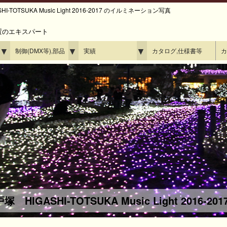
TSUKA Music Light 2016-2017 のイルミネーション写真
置のエキスパート
▼
▼
▼
制御(DMX等),部品
実績
カタログ,仕様書等
カ
 HIGASHI-TOTSUKA Music Light 2016