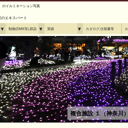
） のイルミネーション写真
置のエキスパート
▼
▼
▼
制御(DMX等),部品
実績
カタログ,仕様書等
カ
複合施設 １（神奈川