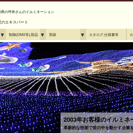
長崎県の坪井さんのイルミネーション
置のエキスパート
▼
▼
▼
制御(DMX等),部品
実績
カタログ,仕様書等
カ
2003年お客様のイルミ
革新的な技術で世の中を動かす企業