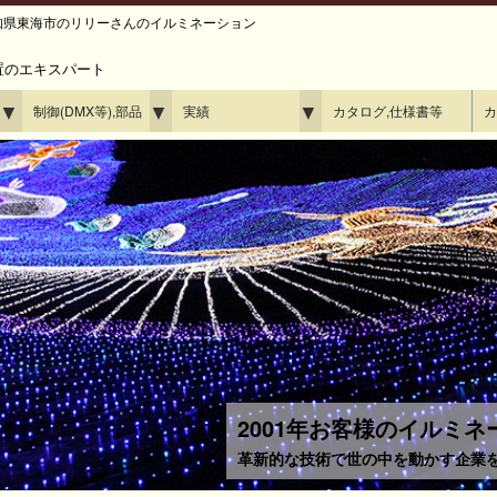
、愛知県東海市のリリーさんのイルミネーション
置のエキスパート
▼
▼
▼
制御(DMX等),部品
実績
カタログ,仕様書等
カ
2001年お客様のイルミ
革新的な技術で世の中を動かす企業