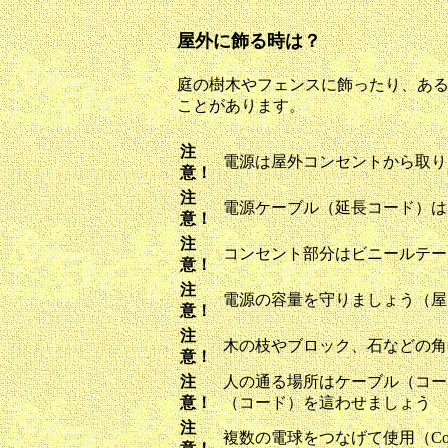
屋外に飾る時は？
庭の樹木やフェンスに飾ったり、あるい
ことがあります。
注
電源は屋外コンセントから取り
意！
注
電源ケーブル（延長コード）は
意！
注
コンセント部分はビニールテー
意！
注
電源の容量を守りましょう（屋
意！
注
木の枝やブロック、石などの角
意！
注
人の通る場所はケーブル（コー
意！
（コード）を這わせましょう
注
複数の電球をつなげて使用（Con