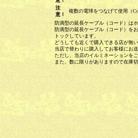
意！
注
複数の電球をつなげて使用（Con
意！
防滴型の延長ケーブル（コード）は
防滴型の延長ケーブル（コード）をお近く
トックしています。
どうしても近くで購入できる店が無
当店で替わりに購入してお客様にお
ただし、当店のイルミネーションを
また、数に限りがありますので在庫