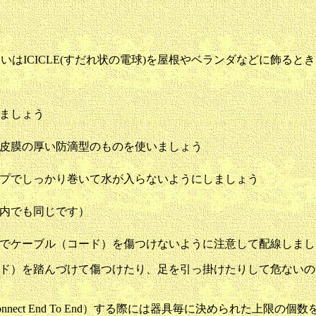
はICICLE(すだれ状の電球)を屋根やベランダなどに飾ると
ましょう
皮膜の厚い防滴型のものを使いましょう
プでしっかり巻いて水が入らないようにしましょう
内でも同じです）
でケーブル（コード）を傷つけないように注意して配線しまし
ド）を踏んづけて傷つけたり、足を引っ掛けたりして危ないの
nect End To End）する際には器具毎に決められた上限